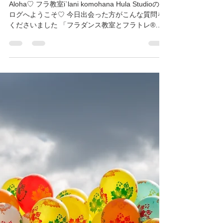
Hula と フラトレ®の違いって？
Aloha♡ フラ教室i`lani komohana Hula Studioのブ
ログへようこそ♡ 今日出会った方がこんな質問を
くださいました 「フラダンス教室とフラトレ®教
室の違いって何ですか？」 フラトレ®インストラ
クターとしての活動を豊かに幅広くさせていただ
くよう...