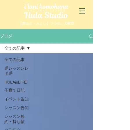
【豊田市・みよし】フラダンス教室
ブログ
全ての記事
全ての記事
🌈レッスンレ
ポ🌈
HULAisLIFE
子育て日記
イベント告知
レッスン告知
レッスン規
約・持ち物