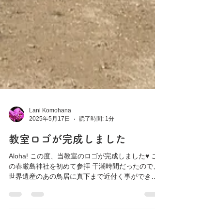
Lani Komohana
2025年5月17日
読了時間: 1分
教室ロゴが完成しました
Aloha! この度、当教室のロゴが完成しました♥ こ
の春厳島神社を初めて参拝 干潮時間だったので、
世界遺産のあの鳥居に真下まで近付く事ができま
した。 鳥居というと綺麗に削って磨いて すべすべ
した手触りしか知らなかった私。 厳島神社の鳥居