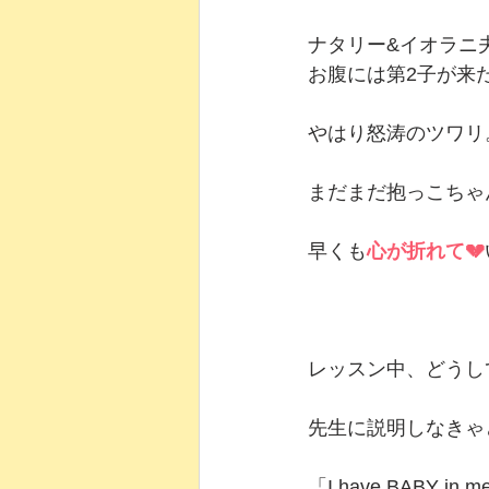
ナタリー&イオラニ
お腹には第2子が来
やはり怒涛のツワリ
まだまだ抱っこちゃ
早くも
心が折れて💔
レッスン中、どうし
先生に説明しなきゃ
「I have BABY in me