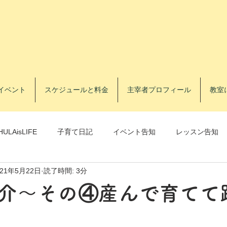
イベント
スケジュールと料金
主宰者プロフィール
教室
HULAisLIFE
子育て日記
イベント告知
レッスン告知
021年5月22日
読了時間: 3分
レッスン告知
フラトレ®️
介～その④産んで育てて