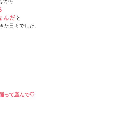
ながら
る
なんだ
と
きた日々でした。
踊って産んで♡