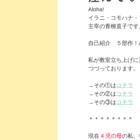
Aloha!
イラニ・コモハナ・
主宰の青柳直子です
自己紹介　５部作！
私が教室立ち上げに
つづっております。
→その①は
コチラ
→その②は
コチラ
→その③は
コチラ
＊＊＊＊＊＊＊＊
現在
４児の母
の私、