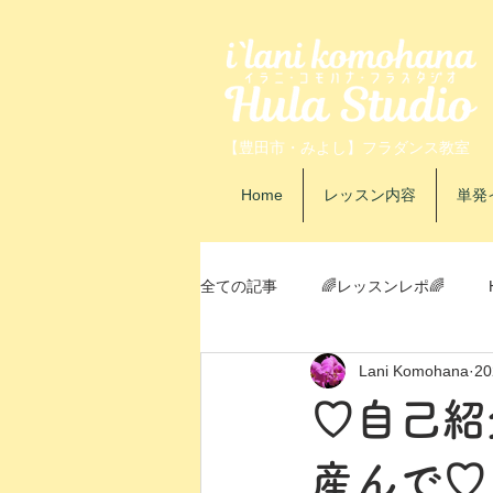
【豊田市・みよし】フラダンス教室
Home
レッスン内容
単発
全ての記事
🌈レッスンレポ🌈
Lani Komohana
2
自己紹介
イベントレポ
♡自己紹
産んで♡