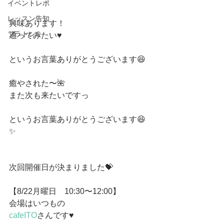
イベントレポ
レッスン告知
興味あります！
フラトレ®️
通ってみたい♥️
というお言葉ありがとうございます😆
癒やされた〜🌺
また次も来たいですっ
というお言葉ありがとうございます😆
✨
次回開催日が決まりました💝
【8/22月曜日　10:30〜12:00】
会場はいつもの
cafeITO
さんです♥