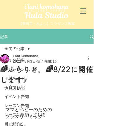
【豊田市・みよし】フラダンス教室
記事
全ての記事
Lani Komohana
全ての記事
2022年8月3日
読了時間: 1分
🌈ふらりと。🌈8/22に開催
🌈レッスンレポ🌈
します♪
HULAisLIFE
子育て日記
ALOHA !
イベント告知
レッスン告知
ママとベビーのための
レッスン規約・持ち物
フラ＆リトミック
ふらりと。
自己紹介