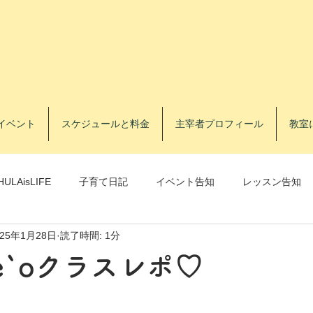
イベント
スケジュールと料金
主宰者プロフィール
教室
HULAisLIFE
子育て日記
イベント告知
レッスン告知
025年1月28日
読了時間: 1分
レッスン告知
フラトレ®️
ke`oクラスレポ♡