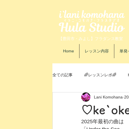
【豊田市・みよし】フラダンス教室
Home
レッスン内容
単発
全ての記事
🌈レッスンレポ🌈
Lani Komohana
2
自己紹介
イベントレポ
♡ke`o
2025年最初の曲は