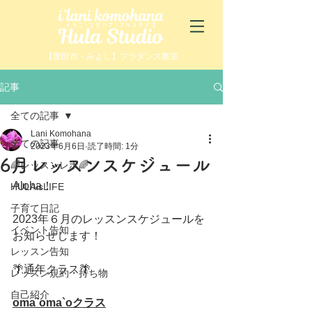
【豊田市・みよし】フラダンス教室
記事
全ての記事
Lani Komohana
全ての記事
2023年6月6日
読了時間: 1分
6月レッスンスケジュール
🌈レッスンレポ🌈
Aloha！
HULAisLIFE
子育て日記
2023年６月のレッスンスケジュールを
イベント告知
お知らせします！
レッスン告知
🌴通年クラス🌴
レッスン規約・持ち物
自己紹介
oma`oma`oクラス