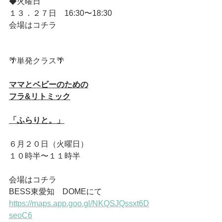
◆火曜日
１３．２７日　16:30〜18:30
会場はコチラ
🌴単発クラス🌴
ママとベビーのための
フラ&リトミック
「ふらりと。」
６月２０日（火曜日）
１０時半〜１１時半
会場はコチラ
BESS東愛知　DOMEにて
https://maps.app.goo.gl/NKQSJQssxt6D
seoC6