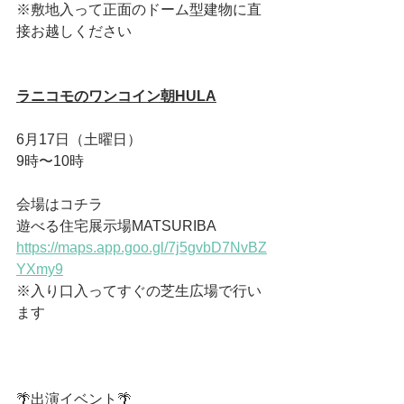
※敷地入って正面のドーム型建物に直
接お越しください
ラニコモのワンコイン朝HULA
6月17日（土曜日）
9時〜10時
会場はコチラ
遊べる住宅展示場MATSURIBA
https://maps.app.goo.gl/7j5gvbD7NvBZ
YXmy9
※入り口入ってすぐの芝生広場で行い
ます
🌴出演イベント🌴