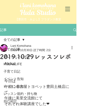
【豊田市・みよし】フラダンス教室
記事
全ての記事
Lani Komohana
全ての記事
2019年10月30日
読了時間: 2分
2019.10.29レッスンレポ
🌈レッスンレポ🌈
Aloha!
HULAisLIFE
子育て日記
イベント告知
今日は
レッスン告知
午前に名古屋トヨペット豊田土橋店に
て
レッスン規約・持ち物
午後に美里交流館にて
自己紹介
それぞれ体験講座でした❤