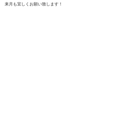
来月も宜しくお願い致します！
青柳直子
すべて表示
最新記事