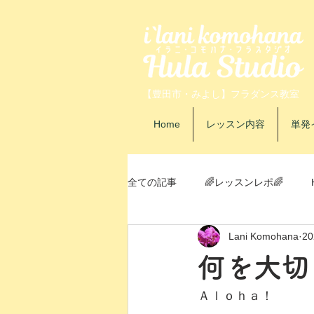
【豊田市・みよし】フラダンス教室
Home
レッスン内容
単発
全ての記事
🌈レッスンレポ🌈
Lani Komohana
2
自己紹介
イベントレポ
何を大切
Ａｌｏｈａ！