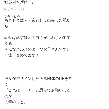
イベントレポ
ちょっとご紹介♪
レッスン告知
フラトレ®️
もともとはママ友として出会った私た
ち。
話せば話すほど面白さがじわじわ出て
くる
そんなスルメのようなお母さんです♪
※注　誉めてます！
彼女がデザインしたある団体のHPを見
て
「これは！！！」と思ってお願いした
のが
去年のこと。