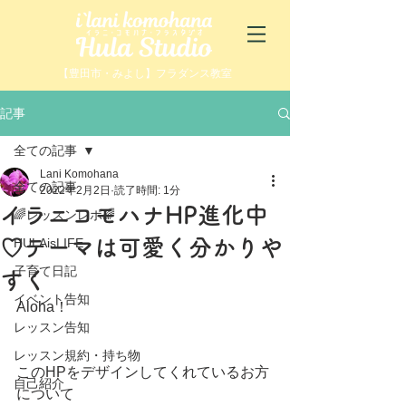
【豊田市・みよし】フラダンス教室
記事
全ての記事
Lani Komohana
全ての記事
2022年2月2日
読了時間: 1分
イラニコモハナHP進化中
🌈レッスンレポ🌈
♡テーマは可愛く分かりや
HULAisLIFE
子育て日記
すく
イベント告知
Aloha！
レッスン告知
レッスン規約・持ち物
このHPをデザインしてくれているお方
自己紹介
について